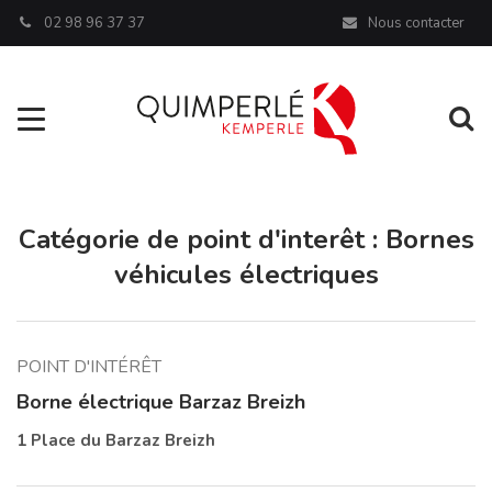
Panneau de gestion des cookies
02 98 96 37 37
Nous contacter
Aller à la navigation
Al
Catégorie de point d'interêt :
Bornes
véhicules électriques
POINT D'INTÉRÊT
Borne électrique Barzaz Breizh
1 Place du Barzaz Breizh