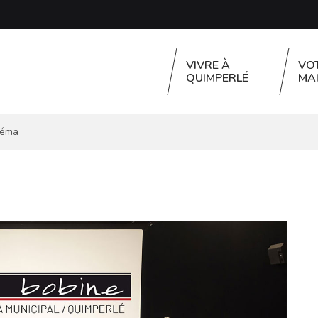
VIVRE À
VO
QUIMPERLÉ
MAI
néma