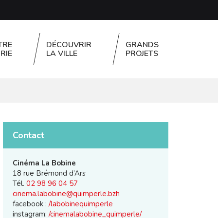
TRE
DÉCOUVRIR
GRANDS
RIE
LA VILLE
PROJETS
FERMER
Contact
Cinéma La Bobine
18 rue Brémond d’Ars
Tél.
02 98 96 04 57
cinema.labobine@quimperle.bzh
facebook :
/labobinequimperle
instagram:
/cinemalabobine_quimperle/