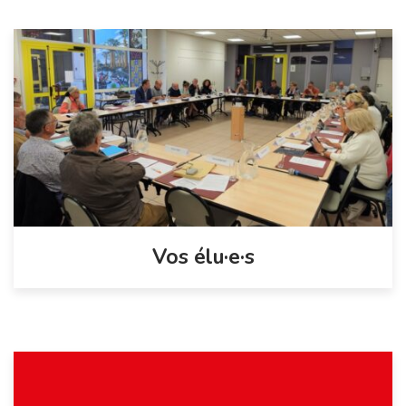
Vos élu·e·s