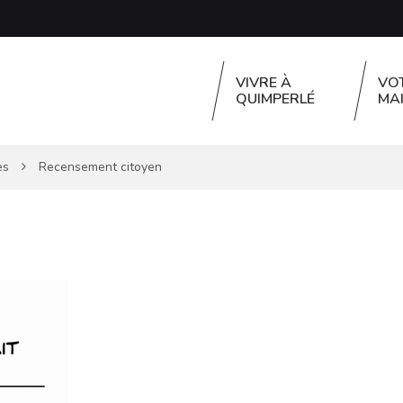
VIVRE À
VO
QUIMPERLÉ
MAI
es
Recensement citoyen