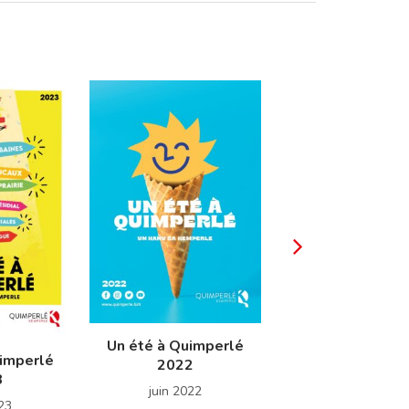
Un été à Quimperlé
Un été à Quimp
uimperlé
2022
2021
3
juin 2022
juin 2021
023