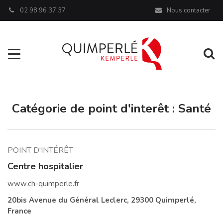
Panneau de gestion des cookies
02 98 96 37 37
Nous contacter
Aller à la navigation
Al
Catégorie de point d'interêt :
Santé
POINT D'INTÉRÊT
Centre hospitalier
www.ch-quimperle.fr
20bis Avenue du Général Leclerc, 29300 Quimperlé,
France