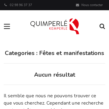
Panneau de gestion des cookies
02 98 96 37 37
Nous contacter
Aller à la navigation
Al
Categories :
Fêtes et manifestations
Aucun résultat
Il semble que nous ne pouvons trouver ce
que vous cherchez. Cependant une recherche