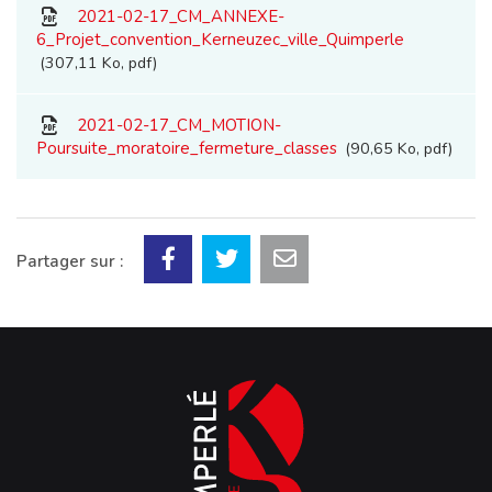
2021-02-17_CM_ANNEXE-
6_Projet_convention_Kerneuzec_ville_Quimperle
307,11 Ko, pdf
2021-02-17_CM_MOTION-
Poursuite_moratoire_fermeture_classes
90,65 Ko, pdf
Partager sur :