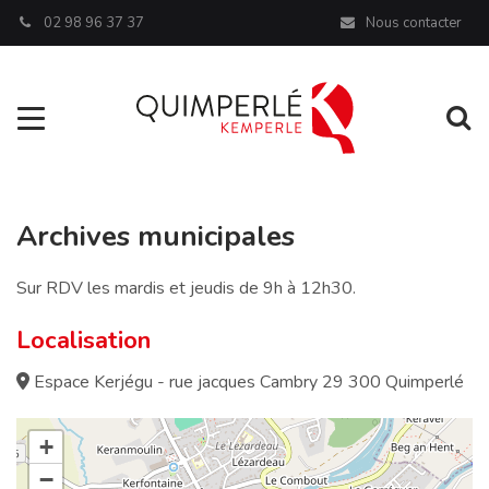
Panneau de gestion des cookies
02 98 96 37 37
Nous contacter
Aller à la navigation
Al
Archives municipales
Sur RDV les mardis et jeudis de 9h à 12h30.
Localisation
Espace Kerjégu - rue jacques Cambry 29 300 Quimperlé
+
−