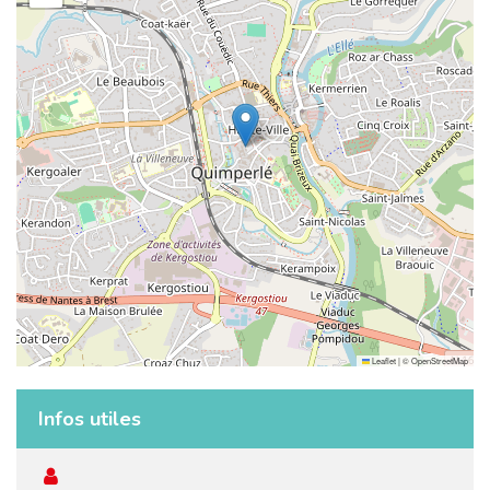
Leaflet
|
©
OpenStreetMap
Infos utiles