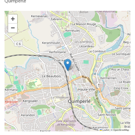
Quimperlé
+
−
Leaflet
|
©
OpenStreetMap