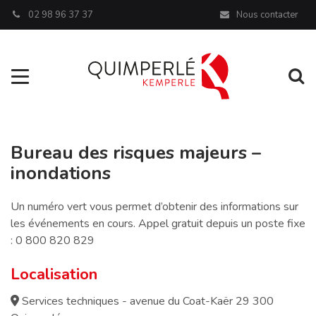
Panneau de gestion des cookies
02 98 96 37 37
Nous contacter
Aller à la navigation
Al
Bureau des risques majeurs –
inondations
Un numéro vert vous permet d’obtenir des informations sur
les événements en cours. Appel gratuit depuis un poste fixe
: 0 800 820 829
Localisation
Services techniques - avenue du Coat-Kaër 29 300