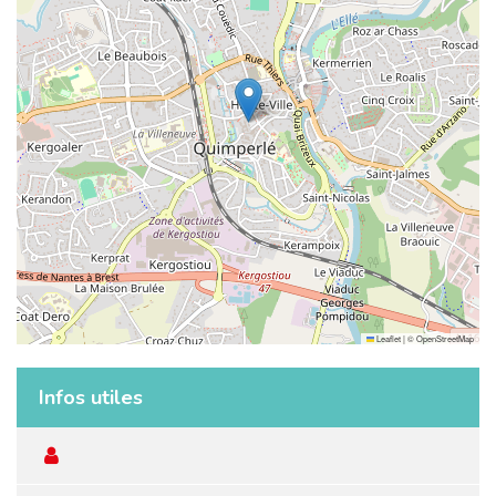
Leaflet
|
©
OpenStreetMap
Infos utiles