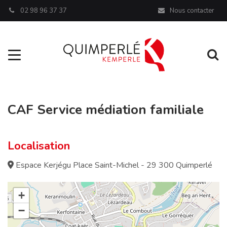
Panneau de gestion des cookies
02 98 96 37 37
Nous contacter
Aller à la navigation
Al
CAF Service médiation familiale
Localisation
Espace Kerjégu Place Saint-Michel - 29 300 Quimperlé
+
−