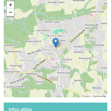
+
−
Leaflet
|
©
OpenStreetMap
Infos utiles