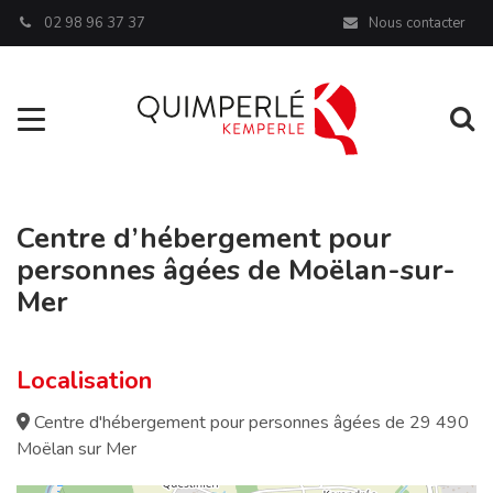
Panneau de gestion des cookies
02 98 96 37 37
Nous contacter
Aller à la navigation
Al
Centre d’hébergement pour
personnes âgées de Moëlan-sur-
Mer
Localisation
Centre d'hébergement pour personnes âgées de 29 490
Moëlan sur Mer