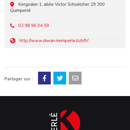
Kergoaler 1, allée Victor Schoëlcher 29 300
Quimperlé
02 98 96 04 59
http://www.diwan-kemperle.bzh/fr/
Partager sur :