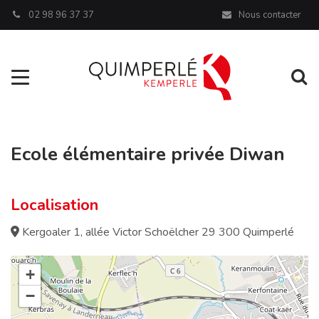
Panneau de gestion des cookies
02 98 96 37 37
Nous contacter
Aller à la navigation
Al
Ecole élémentaire privée Diwan
Localisation
Kergoaler 1, allée Victor Schoëlcher 29 300 Quimperlé
+
−