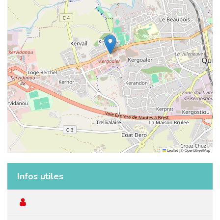
Leaflet
|
©
OpenStreetMap
Infos utiles