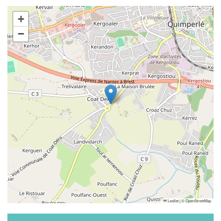
+
−
Leaflet
|
©
OpenStreetMap