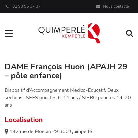
Panneau de gestion des cookies
02 98 96 37 37
Nous contacter
Aller à la navigation
Al
DAME François Huon (APAJH 29
– pôle enfance)
Dispositif d’Accompagnement Médico-Educatif. Deux
sections : SEES pour les 6-14 ans / SIPRO pour les 14-20
ans
Localisation
142 rue de Moëlan 29 300 Quimperlé