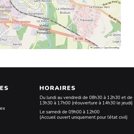
Leaflet
|
©
OpenStreetMap
ES
HORAIRES
Du lundi au vendredi de 08h30 à 12h30 et de
13h30 à 17h00 (réouverture à 14h30 le jeudi)
dex
Le samedi de 09h00 à 12h00
(Accueil ouvert uniquement pour l’état civil)