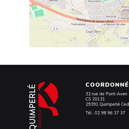
COORDONNÉ
32 rue de Pont-Aven
CS 20131
29391 Quimperlé Ce
Tél :
02 98 96 37 37