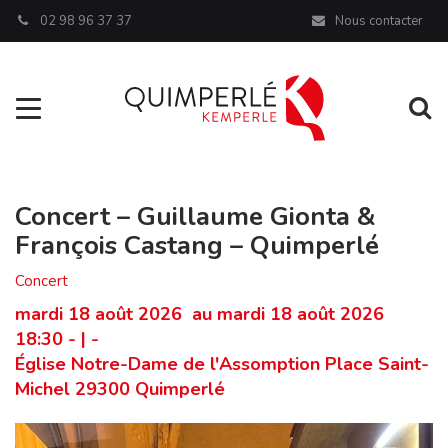
Panneau de gestion des cookies
02 98 96 37 37
Nous contacter
Aller à la navigation
Al
Concert – Guillaume Gionta &
François Castang – Quimperlé
Concert
mardi 18 août 2026 au mardi 18 août 2026
18:30 - | -
Église Notre-Dame de l'Assomption Place Saint-
Michel 29300 Quimperlé