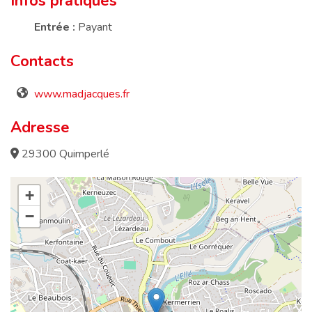
Infos pratiques
Entrée :
Payant
Contacts
www.madjacques.fr
Adresse
29300 Quimperlé
+
−