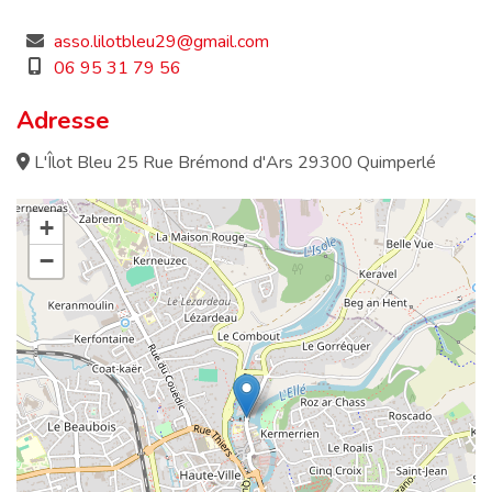
asso.lilotbleu29@gmail.com
06 95 31 79 56
Adresse
L'Îlot Bleu 25 Rue Brémond d'Ars 29300 Quimperlé
+
−