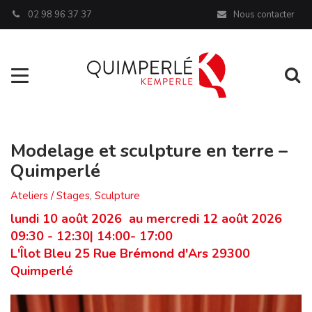
Panneau de gestion des cookies
02 98 96 37 37
Nous contacter
Aller à la navigation
Al
Modelage et sculpture en terre –
Quimperlé
Ateliers / Stages
,
Sculpture
lundi 10 août 2026 au mercredi 12 août 2026
09:30 - 12:30| 14:00- 17:00
L'Îlot Bleu 25 Rue Brémond d'Ars 29300
Quimperlé