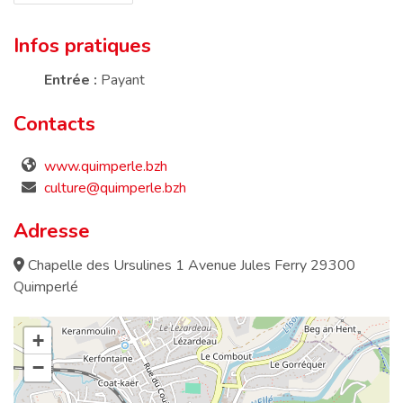
Infos pratiques
Entrée :
Payant
Contacts
www.quimperle.bzh
culture@quimperle.bzh
Adresse
Chapelle des Ursulines 1 Avenue Jules Ferry 29300
Quimperlé
+
−