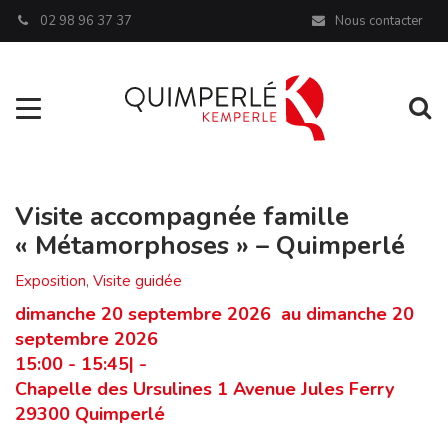
Panneau de gestion des cookies
02 98 96 37 37
Nous contacter
Aller à la navigation
Al
Visite accompagnée famille
« Métamorphoses » – Quimperlé
Exposition
,
Visite guidée
dimanche 20 septembre 2026 au dimanche 20
septembre 2026
15:00 - 15:45| -
Chapelle des Ursulines 1 Avenue Jules Ferry
29300 Quimperlé