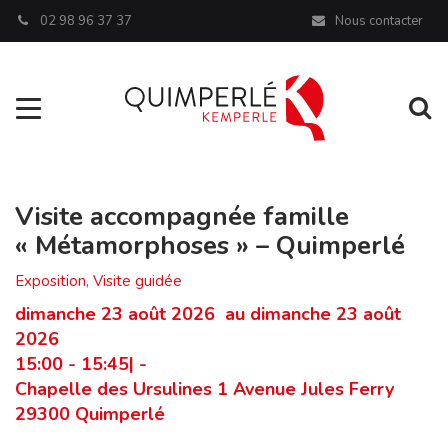
Panneau de gestion des cookies
02 98 96 37 37
Nous contacter
Aller à la navigation
Al
Visite accompagnée famille
« Métamorphoses » – Quimperlé
Exposition
,
Visite guidée
dimanche 23 août 2026 au dimanche 23 août
2026
15:00 - 15:45| -
Chapelle des Ursulines 1 Avenue Jules Ferry
29300 Quimperlé