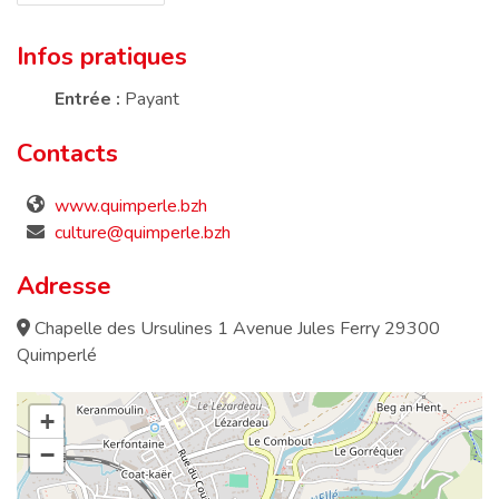
Infos pratiques
Entrée :
Payant
Contacts
www.quimperle.bzh
culture@quimperle.bzh
Adresse
Chapelle des Ursulines 1 Avenue Jules Ferry 29300
Quimperlé
+
−