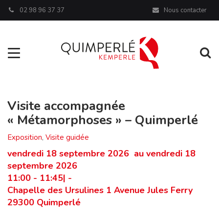
Panneau de gestion des cookies
02 98 96 37 37
Nous contacter
Aller à la navigation
Al
Visite accompagnée
« Métamorphoses » – Quimperlé
Exposition
,
Visite guidée
vendredi 18 septembre 2026 au vendredi 18
septembre 2026
11:00 - 11:45| -
Chapelle des Ursulines 1 Avenue Jules Ferry
29300 Quimperlé