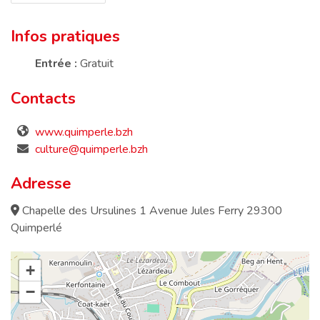
Infos pratiques
Entrée :
Gratuit
Contacts
www.quimperle.bzh
culture@quimperle.bzh
Adresse
Chapelle des Ursulines 1 Avenue Jules Ferry 29300
Quimperlé
+
−