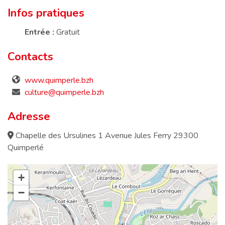
Infos pratiques
Entrée :
Gratuit
Contacts
www.quimperle.bzh
culture@quimperle.bzh
Adresse
Chapelle des Ursulines 1 Avenue Jules Ferry 29300
Quimperlé
+
−