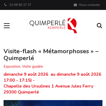
Panneau de gestion des cookies
02 98 96 37 37
Nous contacter
Aller à la navigation
Al
Visite-flash « Métamorphoses » –
Quimperlé
Exposition
,
Visite guidée
dimanche 9 août 2026 au dimanche 9 août 2026
17:00 - 17:15| -
Chapelle des Ursulines 1 Avenue Jules Ferry
29300 Quimperlé