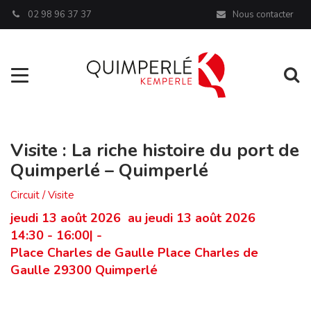
Panneau de gestion des cookies
02 98 96 37 37
Nous contacter
Aller à la navigation
Al
Visite : La riche histoire du port de
Quimperlé – Quimperlé
Circuit / Visite
jeudi 13 août 2026 au jeudi 13 août 2026
14:30 - 16:00| -
Place Charles de Gaulle Place Charles de
Gaulle 29300 Quimperlé