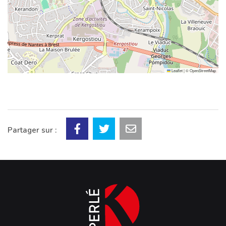
Leaflet
|
©
OpenStreetMap
Partager sur :