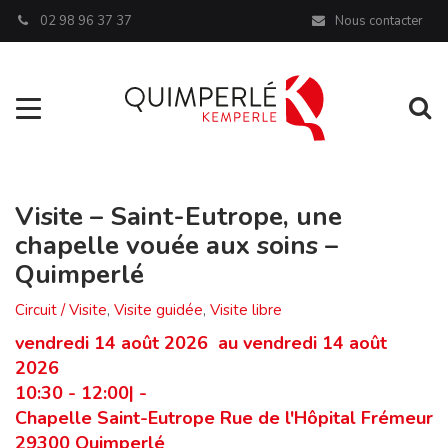
Panneau de gestion des cookies
02 98 96 37 37
Nous contacter
Aller à la navigation
Al
Visite – Saint-Eutrope, une
chapelle vouée aux soins –
Quimperlé
Circuit / Visite
,
Visite guidée
,
Visite libre
vendredi 14 août 2026 au vendredi 14 août
2026
10:30 - 12:00| -
Chapelle Saint-Eutrope Rue de l'Hôpital Frémeur
29300 Quimperlé