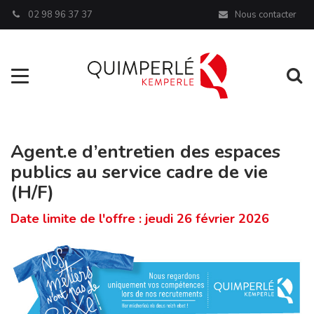
Panneau de gestion des cookies
02 98 96 37 37
Nous contacter
Aller à la navigation
Al
Agent.e d’entretien des espaces
publics au service cadre de vie
(H/F)
Date limite de l'offre : jeudi 26 février 2026