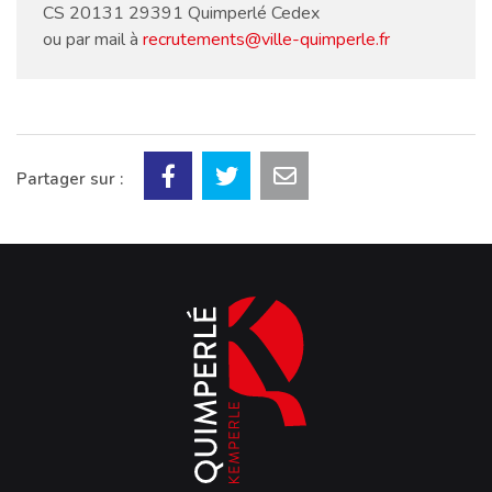
CS 20131 29391 Quimperlé Cedex
ou par mail à
recrutements@ville-quimperle.fr
Partager sur :