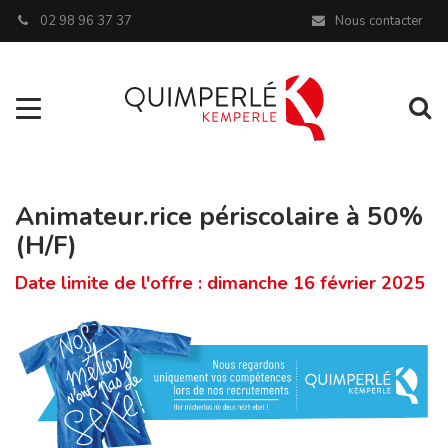
Panneau de gestion des cookies
02 98 96 37 37
Nous contacter
Aller à la navigation
Al
Animateur.rice périscolaire à 50%
(H/F)
Date limite de l'offre : dimanche 16 février 2025