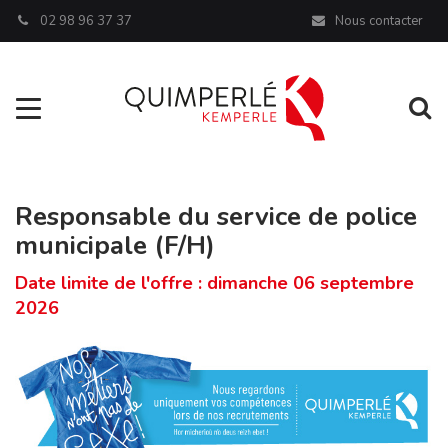
Panneau de gestion des cookies
02 98 96 37 37
Nous contacter
Aller à la navigation
Al
Responsable du service de police
municipale (F/H)
Date limite de l'offre : dimanche 06 septembre
2026