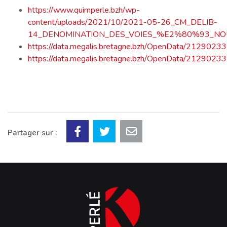
https://www.quimperle.bzh/wp-
content/uploads/2021/10/2021-05-26_CM_DELIB-
14_DENOMINATION_DES_VOIES_%E2%80%93_NO
https://data.megalis.bretagne.bzh/OpenData/2129
https://data.megalis.bretagne.bzh/OpenData/212
Partager sur :