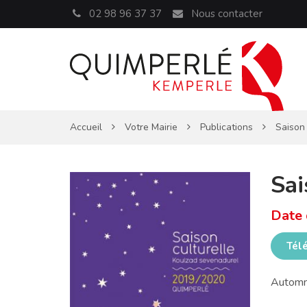
Panneau de gestion des cookies
02 98 96 37 37
Nous contacter
Accueil
Votre Mairie
Publications
Saison 
Sai
Date 
Tél
Automn