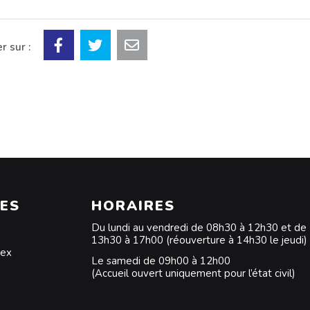
r sur :
ES
HORAIRES
Du lundi au vendredi de 08h30 à 12h30 et de
13h30 à 17h00 (réouverture à 14h30 le jeudi)
dex
Le samedi de 09h00 à 12h00
(Accueil ouvert uniquement pour l’état civil)