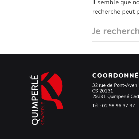
Il semble que n
recherche peut p
COORDONNÉ
32 rue de Pont-Aven
CS 20131
29391 Quimperlé Ce
Tél :
02 98 96 37 37