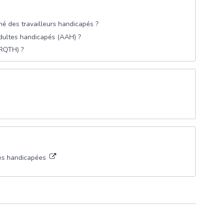
né des travailleurs handicapés ?
 adultes handicapés (AAH) ?
(RQTH) ?
nes handicapées