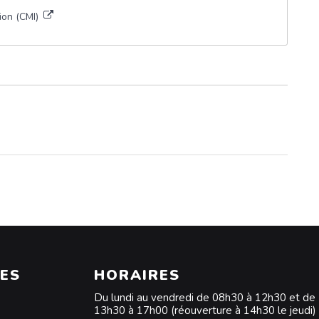
sion (CMI)
ES
HORAIRES
Du lundi au vendredi de 08h30 à 12h30 et de
13h30 à 17h00 (réouverture à 14h30 le jeudi)