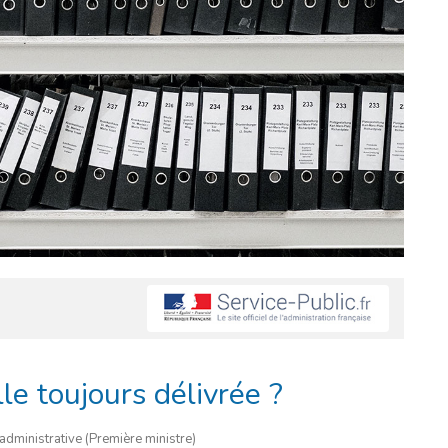
lle toujours délivrée ?
t administrative (Première ministre)