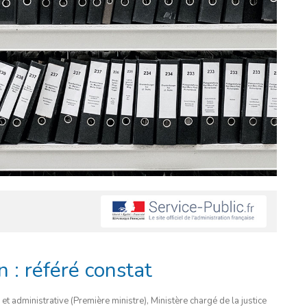
n : référé constat
 et administrative (Première ministre), Ministère chargé de la justice