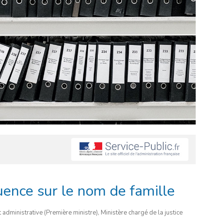
uence sur le nom de famille
t administrative (Première ministre), Ministère chargé de la justice