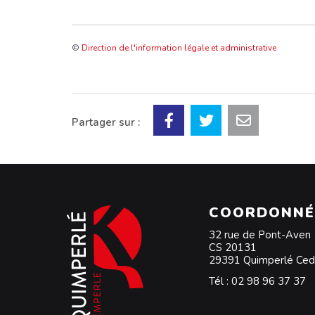
©
Direction de l'information légale et administrative
Partager sur :
COORDONNÉ
32 rue de Pont-Aven
CS 20131
29391 Quimperlé Ce
Tél :
02 98 96 37 37