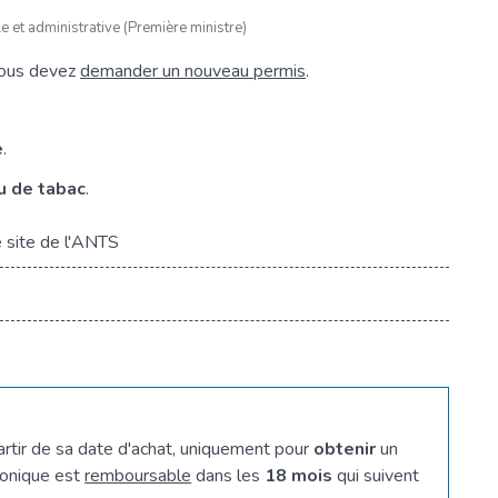
le et administrative (Première ministre)
vous devez
demander un nouveau permis
.
e
.
u de tabac
.
e site de l'ANTS
artir de sa date d'achat, uniquement pour
obtenir
un
ronique est
remboursable
dans les
18 mois
qui suivent