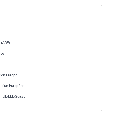
i (ARE)
nce
qu'en Europe
e d'un Européen
yen UE/EEE/Suisse