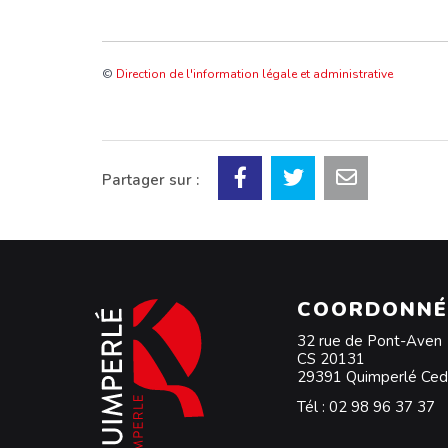
©
Direction de l'information légale et administrative
Partager sur :
COORDONNÉ
32 rue de Pont-Aven
CS 20131
29391 Quimperlé Ce
Tél :
02 98 96 37 37