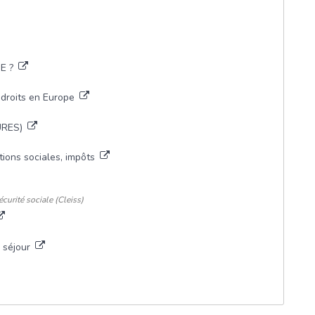
UE ?
s droits en Europe
EURES)
ations sociales, impôts
curité sociale (Cleiss)
e séjour