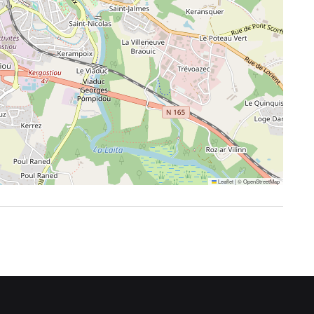
Leaflet
|
©
OpenStreetMap