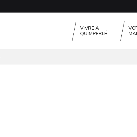
VIVRE À
VO
QUIMPERLÉ
MAI
.