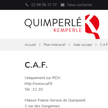
Panneau de gestion des cookies
02 98 96 37 37
Nous contacter
Accueil
Plan interactif
Aide sociale
C.A.F
C.A.F.
Uniquement sur RDV.
http://www.caf.fr
Tél : 32 30
Maison France Service de Quimperlé
1 rue des Gorgennes