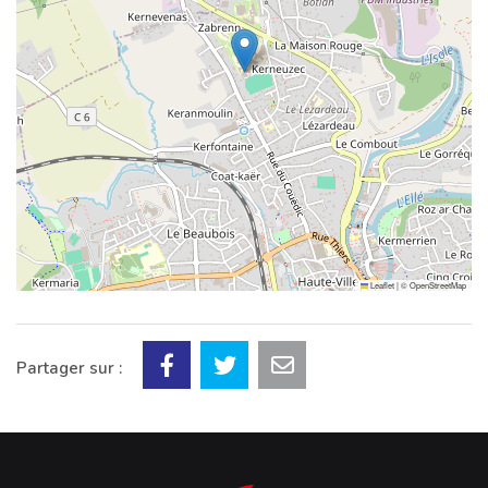
Leaflet
|
©
OpenStreetMap
Partager sur :