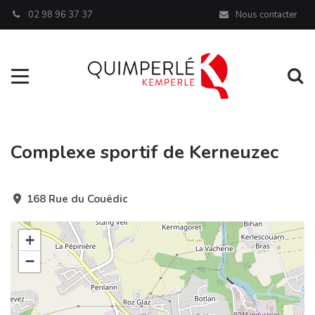
Panneau de gestion des cookies
02 98 96 37 37
Nous contacter
Aller à la navigation
Al
Complexe sportif de Kerneuzec
168 Rue du Couëdic
+
−