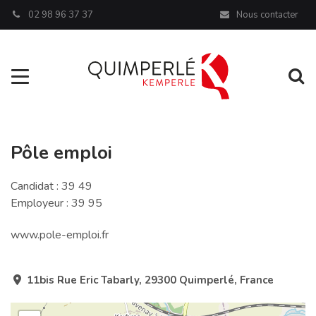
Panneau de gestion des cookies
02 98 96 37 37
Nous contacter
Aller à la navigation
Al
Pôle emploi
Candidat : 39 49
Employeur : 39 95
www.pole-emploi.fr
11bis Rue Eric Tabarly, 29300 Quimperlé, France