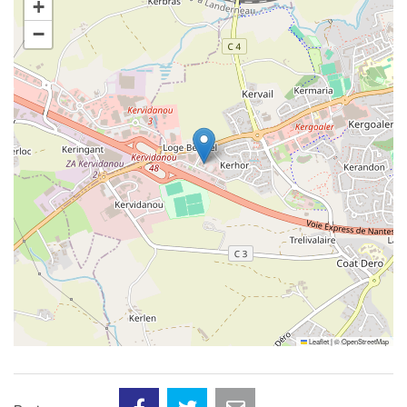
+
−
Leaflet
|
©
OpenStreetMap