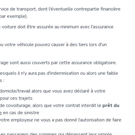
ice de transport, dont l'éventuelle contrepartie financière
 par exemple).
 voiture doit être assurée au minimum avec l'assurance
votre véhicule pouvez causer à des tiers lors d'un
ge sont aussi couverts par cette assurance obligatoire.
squels il n'y aura pas d'indemnisation ou alors une faible
s :
domicile/travail alors que vous avez déclaré à votre
pour ces trajets
de covoiturage, alors que votre contrat interdit le
prêt du
e
en cas de sinistre
votre employeur ne vous a pas donné l'autorisation de faire
r les passagers des sommes qui dépassent leur simple