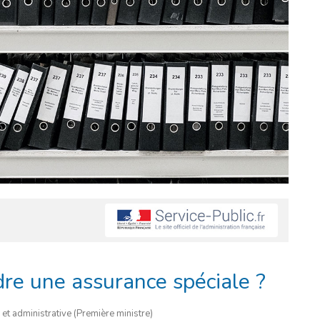
dre une assurance spéciale ?
e et administrative (Première ministre)