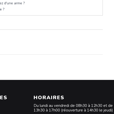
tez d'une arme ?
e ?
ES
HORAIRES
Du lundi au vendredi de 08h30 à 12h30 et de
13h30 à 17h00 (réouverture à 14h30 le jeudi)