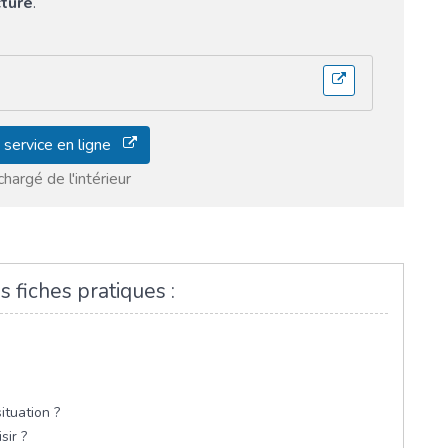
cture
.
 service en ligne
hargé de l'intérieur
s fiches pratiques :
ituation ?
ir ?